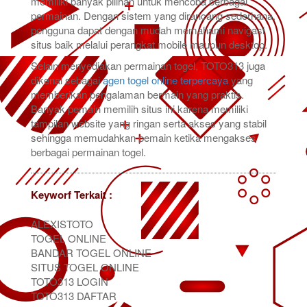
memiliki banyak pilihan untuk mencoba berbagai
permainan. Dengan sistem yang dirancang sederhana,
pengguna dapat dengan mudah memahami navigasi
situs baik melalui perangkat mobile maupun desktop.
Selain menyediakan permainan togel, TOTO313 juga
dikenal sebagai
agen togel online terpercaya
yang
memberikan pengalaman bermain yang praktis.
Banyak pemain memilih situs ini karena memiliki
tampilan website yang ringan serta akses yang stabil
sehingga memudahkan pemain ketika mengakses
berbagai permainan togel.
Keyworf Terkait :
ALEXISTOTO
TOGEL ONLINE
BANDAR TOGEL ONLINE
SITUS TOGEL ONLINE
TOTO313 LOGIN
TOTO313 DAFTAR