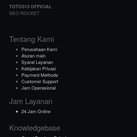
TOTO313 OFFICIAL
SEO ROCKET
Tentang Kami
Perusahaan Kami
Aturan main
Syarat Layanan
Kebijakan Privasi
Payment Methods
Customer Support
Jam Operasional
Jam Layanan
24 Jam Online
Knowledgebase