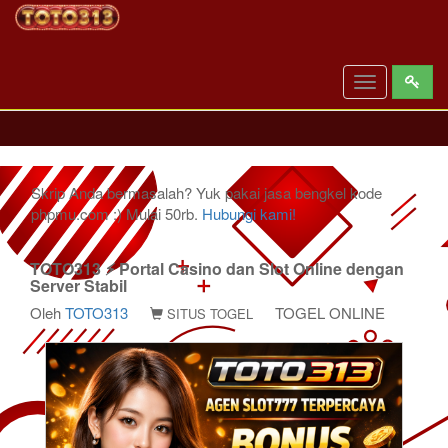
Toggle
navigation
Skrip Anda bermasalah? Yuk pakai jasa bengkel kode
phpmu.com :) Mulai 50rb.
Hubungi kami!
TOTO313 ⚡️ Portal Casino dan Slot Online dengan
Server Stabil
Oleh
TOTO313
TOGEL ONLINE
SITUS TOGEL