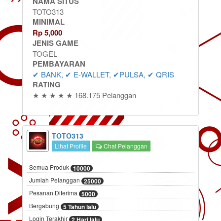
NAMA SITUS
TOTO313
MINIMAL
Rp
5,000
JENIS GAME
TOGEL
PEMBAYARAN
✔ BANK, ✔ E-WALLET, ✔PULSA, ✔ QRIS
RATING
★ ★ ★ ★ ★ 168.175 Pelanggan
TOTO313
Lihat Profile
Chat Pelanggan
Semua Produk
10000
Jumlah Pelanggan
25000
Pesanan Diterima
5000
Bergabung
5 Tahun lalu
Login Terakhir
2 Hari lalu